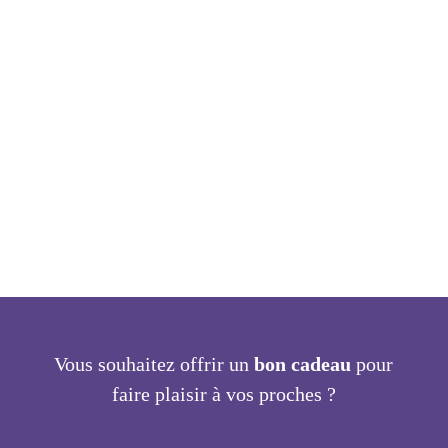
avec ouverture à plat

Déplacement inclus jusqu’à 25 km
autour du Mans, 0.40€ du
kilomètre au delà.
Vous souhaitez offrir un
bon cadeau
pour
faire plaisir à vos proches ?